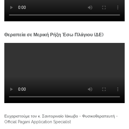
Θεραπεία σε Μερική Ρήξη Έσω Πλάγιου (ΔΕ)
Ευχαριστούμε τον κ. Σαντοριναίο Ιάκωβο - Φυσικοθεραπευτή -
Official Pagani Application Specialist